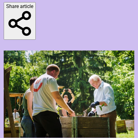
Share article
Deutsch
More
Easy language
Sign language
FAQ
Press
Contact