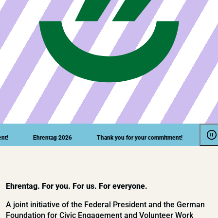
!
Ehrentag 2026
Thank you for your commitment!
Ehren
Ehrentag. For you. For us. For everyone.
A joint initiative of the Federal President and the German
Foundation for Civic Engagement and Volunteer Work