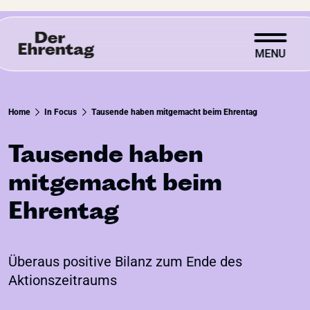
MENU
What are you searching for?
Home
In Focus
Tausende haben mitgemacht beim Ehrentag
Tausende haben
mitgemacht beim
About Ehrentag
Ehrentag
In Focus
Support Ehrentag
Überaus positive Bilanz zum Ende des
Aktionszeitraums
Subscribe to newsletter