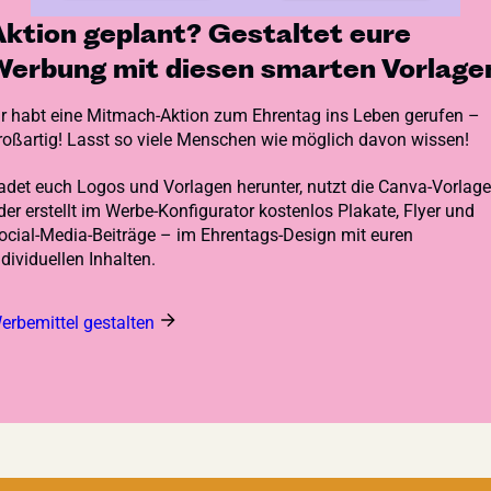
Aktion geplant? Gestaltet eure
Werbung mit diesen smarten Vorlage
hr habt eine Mitmach-Aktion zum Ehrentag ins Leben gerufen –
roßartig! Lasst so viele Menschen wie möglich davon wissen!
adet euch Logos und Vorlagen herunter, nutzt die Canva-Vorlag
der erstellt im Werbe-Konfigurator kostenlos Plakate, Flyer und
ocial-Media-Beiträge – im Ehrentags-Design mit euren
ndividuellen Inhalten.
erbemittel gestalten