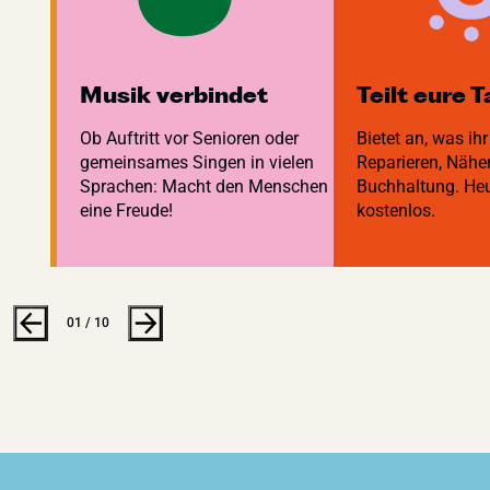
fest
Musik verbindet
Teilt eure 
z, auf
Ob Auftritt vor Senioren oder
Bietet an, was ihr
olin,
gemeinsames Singen in vielen
Reparieren, Nähe
paß!
Sprachen: Macht den Menschen
Buchhaltung. He
eine Freude!
kostenlos.
01 / 10