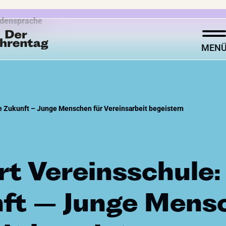
densprache
MEN
onach suchst du?
ie Zukunft – Junge Menschen für Vereinsarbeit begeistern
Über den Ehrentag
t Vereinsschule:
Im Fokus
nft – Junge Mens
Ehrentag unterstützen