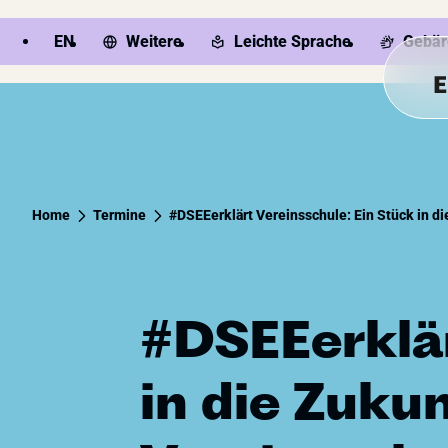
EN
Weitere
Leichte Sprache
Gebär
W
Home
Termine
#DSEEerklärt Vereinsschule: Ein Stück in d
#DSEEerklär
in die Zuku