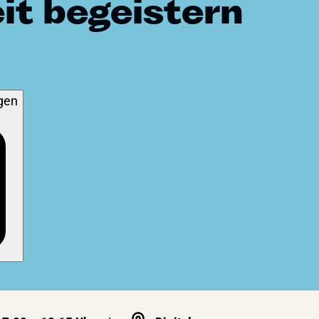
it begeistern
Zum Newsletter anmelden
gen