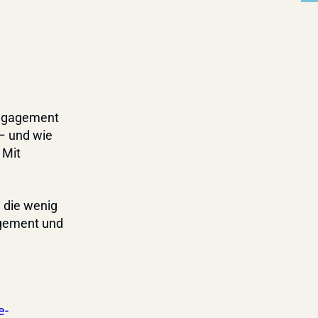
 Engagement
– und wie
 Mit
 die wenig
agement und
e-