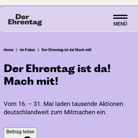
MENÜ
Wonach suchst du?
Home
Im Fokus
Der Ehrentag ist da! Mach mit!
Der Ehrentag ist da!
Mach mit!
Über den Ehrentag
Im Fokus
Vom 16. – 31. Mai laden tausende Aktionen
Ehrentag unterstützen
deutschlandweit zum Mitmachen ein.
Zum Newsletter anmelden
Beitrag teilen